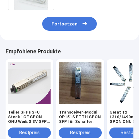
Fortsetzen
Empfohlene Produkte
Teiler SFPs SFU
Transceiver-Modul
Gerät Tx
Stock 1GE GPON
OP151S FTTH GPON
1310/1490nm
ONU Weiß 3.3V SFP-
SFP für Schalter
GPON ONU SF
Sc-Modul-FTTH DC
Gpon-Teiler
Transceiver fü
ZISA
Gpon OLT
Bestpreis
Bestpreis
Bestprei