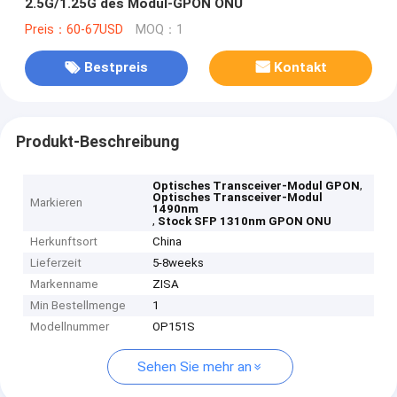
2.5G/1.25G des Modul-GPON ONU
Preis：60-67USD
MOQ：1
Bestpreis
Kontakt
Produkt-Beschreibung
,
Optisches Transceiver-Modul GPON
Optisches Transceiver-Modul
Markieren
1490nm
,
Stock SFP 1310nm GPON ONU
Herkunftsort
China
Lieferzeit
5-8weeks
Markenname
ZISA
Min Bestellmenge
1
Modellnummer
OP151S
Sehen Sie mehr an