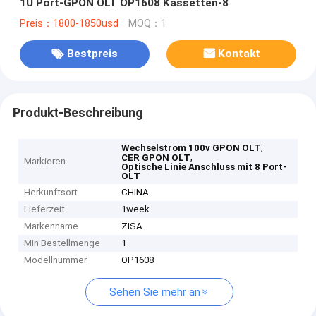
1U Port-GPON OLT OP1608 Kassetten-8
Preis：1800-1850usd
MOQ：1
Bestpreis
Kontakt
Produkt-Beschreibung
,
Wechselstrom 100v GPON OLT
,
CER GPON OLT
Markieren
Optische Linie Anschluss mit 8 Port-
OLT
Herkunftsort
CHINA
Lieferzeit
1week
Markenname
ZISA
Min Bestellmenge
1
Modellnummer
OP1608
Sehen Sie mehr an