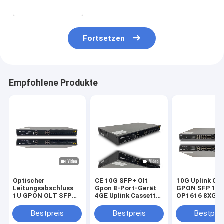
Fortsetzen
Empfohlene Produkte
Optischer
CE 10G SFP+ Olt
10G Uplink Ca
Leitungsabschluss
Gpon 8-Port-Gerät
GPON SFP 16 
1U GPON OLT SFP
4GE Uplink Cassette
OP1616 8XGE 
OP1608 2 Uplink 10G
Optical Line
Optical Line
SFP+ Ports
Terminal OP1608
Terminal
Bestpreis
Bestpreis
Bestprei
Enterprise