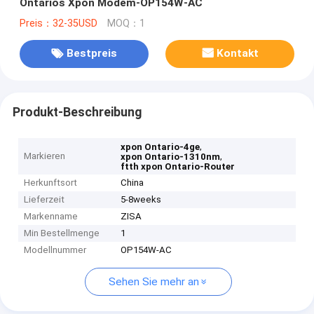
Ontarios Xpon Modem-OP154W-AC
Preis：32-35USD
MOQ：1
Bestpreis
Kontakt
Produkt-Beschreibung
,
xpon Ontario-4ge
Markieren
,
xpon Ontario-1310nm
ftth xpon Ontario-Router
Herkunftsort
China
Lieferzeit
5-8weeks
Markenname
ZISA
Min Bestellmenge
1
Modellnummer
OP154W-AC
Sehen Sie mehr an