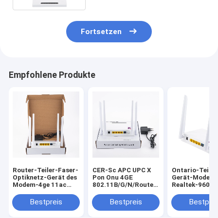
Fortsetzen
Empfohlene Produkte
Router-Teiler-Faser-
CER-Sc APC UPC X
Ontario-Teile
Optiknetz-Gerät des
Pon Onu 4GE
Gerät-Modem
Modem-4ge 11ac
802.11B/G/N/Router
Realtek-9607C
Xpon Onu Wifi
Wechselstroms
1200M WIFI
Bestpreis
Bestpreis
Bestprei