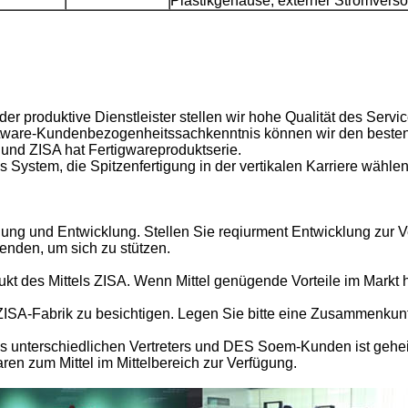
Plastikgehäuse, externer Stromvers
er produktive Dienstleister stellen wir hohe Qualität des Ser
software-Kundenbezogenheitssachkenntnis können wir den beste
 und ZISA hat Fertigwareproduktserie.
es System, die Spitzenfertigung in der vertikalen Karriere wähl
ung und Entwicklung. Stellen Sie reqiurment Entwicklung zur 
nden, um sich zu stützen.
kt des Mittels ZISA. Wenn Mittel genügende Vorteile im Markt h
A-Fabrik zu besichtigen. Legen Sie bitte eine Zusammenkunft
 des unterschiedlichen Vertreters und DES Soem-Kunden ist gehe
en zum Mittel im Mittelbereich zur Verfügung.