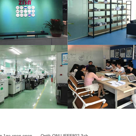
n 1ge xpon epon
,
Optik-ONU IEEE802.3ah