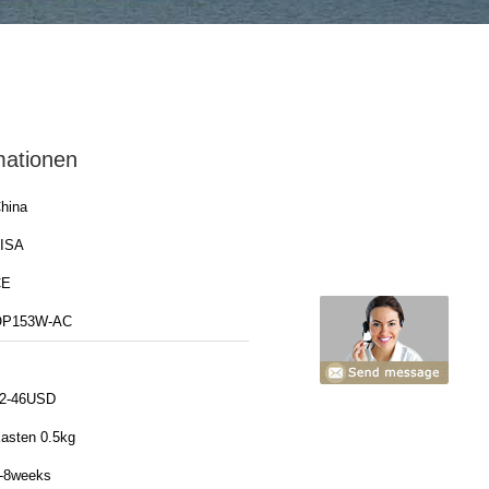
mationen
hina
ISA
CE
OP153W-AC
2-46USD
asten 0.5kg
-8weeks