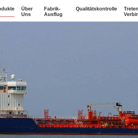
odukte
Über
Fabrik-
Qualitätskontrolle
Treten
Uns
Ausflug
Verbi