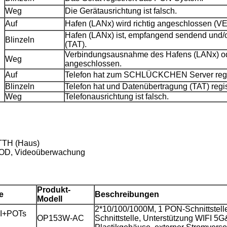
Weg
Die Gerätausrichtung ist falsch.
Auf
Hafen (LANx) wird richtig angeschlossen 
Hafen (LANx) ist, empfangend sendend und/
Blinzeln
(TAT).
Verbindungsausnahme des Hafens (LANx) od
Weg
angeschlossen.
Auf
Telefon hat zum SCHLÜCKCHEN Server regis
Blinzeln
Telefon hat und Datenübertragung (TAT) regist
Weg
Telefonausrichtung ist falsch.
TTH (Haus)
, VOD, Videoüberwachung
Produkt-
e
Beschreibungen
Modell
2*10/100/1000M, 1 PON-Schnittstell
I+POTs
OP153W-AC
Schnittstelle, Unterstützung WIFI 5G