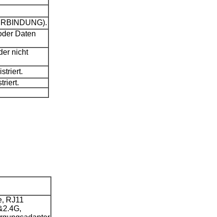
(VERBINDUNG).
oder Daten
er nicht
triert.
riert.
e, RJ11
&2.4G,