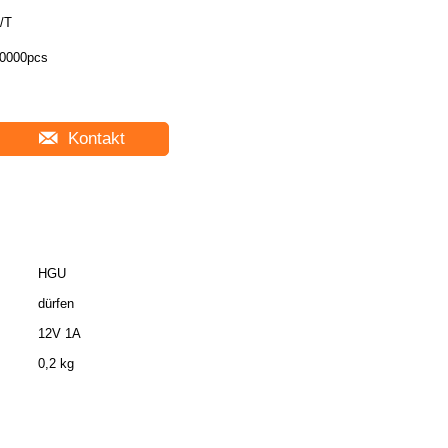
/T
0000pcs
Kontakt
HGU
dürfen
12V 1A
0,2 kg