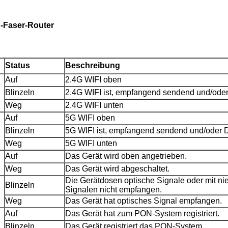
-Faser-Router
Status
Beschreibung
Auf
2.4G WIFI oben
Blinzeln
2.4G WIFI ist, empfangend sendend und/oder
Weg
2.4G WIFI unten
Auf
5G WIFI oben
Blinzeln
5G WIFI ist, empfangend sendend und/oder D
Weg
5G WIFI unten
Auf
Das Gerät wird oben angetrieben.
Weg
Das Gerät wird abgeschaltet.
Die Gerätdosen optische Signale oder mit ni
Blinzeln
Signalen nicht empfangen.
Weg
Das Gerät hat optisches Signal empfangen.
Auf
Das Gerät hat zum PON-System registriert.
Blinzeln
Das Gerät registriert das PON-System.