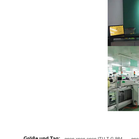
Größe und Tag:
gpon xpon epon ITU-T G.984
,
gpo