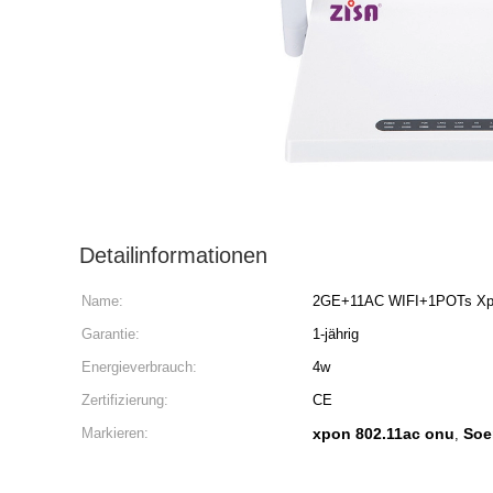
Detailinformationen
Name:
2GE+11AC WIFI+1POTs Xpo
Garantie:
1-jährig
Energieverbrauch:
4w
Zertifizierung:
CE
Markieren:
xpon 802.11ac onu
Soe
,