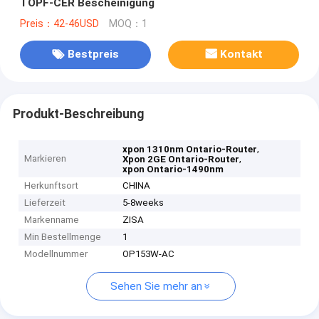
TOPF-CER Bescheinigung
Preis：42-46USD
MOQ：1
Bestpreis
Kontakt
Produkt-Beschreibung
,
xpon 1310nm Ontario-Router
Markieren
,
Xpon 2GE Ontario-Router
xpon Ontario-1490nm
Herkunftsort
CHINA
Lieferzeit
5-8weeks
Markenname
ZISA
Min Bestellmenge
1
Modellnummer
OP153W-AC
Sehen Sie mehr an