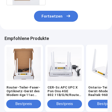
Fortsetzen
Empfohlene Produkte
Router-Teiler-Faser-
CER-Sc APC UPC X
Ontario-Teile
Optiknetz-Gerät des
Pon Onu 4GE
Gerät-Modem
Modem-4ge 11ac
802.11B/G/N/Router
Realtek-9607C
Xpon Onu Wifi
Wechselstroms
1200M WIFI
Bestpreis
Bestpreis
Bestprei