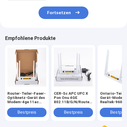
Fortsetzen
Empfohlene Produkte
Router-Teiler-Faser-
CER-Sc APC UPC X
Ontario-Teile
Optiknetz-Gerät des
Pon Onu 4GE
Gerät-Modem
Modem-4ge 11ac
802.11B/G/N/Router
Realtek-9607C
Xpon Onu Wifi
Wechselstroms
1200M WIFI
Bestpreis
Bestpreis
Bestprei