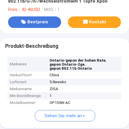
802.11b/G-/n-/Wechselstromwifi 1 Töpfe Xpon
Preis：42-46USD
MOQ：1
Bestpreis
Kontakt
Produkt-Beschreibung
,
Ontario-gepon der hohen Rate
Markieren
,
gepon Ontario-2ge
gepon 802.11b Ontario
Herkunftsort
China
Lieferzeit
5-8weeks
Markenname
ZISA
Min Bestellmenge
1
Modellnummer
OP153W-AC
Sehen Sie mehr an