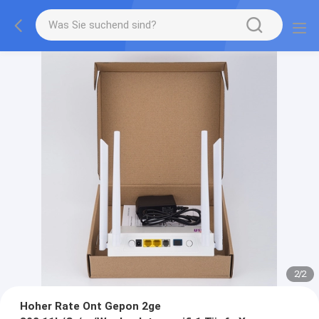
2
/
2
Hoher Rate Ont Gepon 2ge