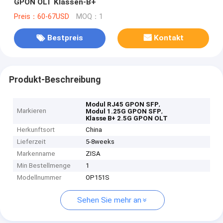
GPON OLT Klassen-B+
Preis：60-67USD
MOQ：1
Bestpreis
Kontakt
Produkt-Beschreibung
,
Modul RJ45 GPON SFP
Markieren
,
Modul 1.25G GPON SFP
Klasse B+ 2.5G GPON OLT
Herkunftsort
China
Lieferzeit
5-8weeks
Markenname
ZISA
Min Bestellmenge
1
Modellnummer
OP151S
Sehen Sie mehr an