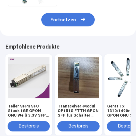
Fortsetzen
Empfohlene Produkte
Teiler SFPs SFU
Transceiver-Modul
Gerät Tx
Stock 1GE GPON
OP151S FTTH GPON
1310/1490nm
ONU Weiß 3.3V SFP-
SFP für Schalter
GPON ONU SF
Sc-Modul-FTTH DC
Gpon-Teiler
Transceiver fü
ZISA
Gpon OLT
Bestpreis
Bestpreis
Bestprei